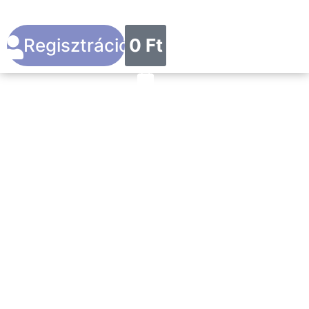
Regisztráció
0
Ft
SENSE OF
CARE
Program
Szakértőknek,
Szakértőkkel