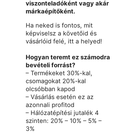
viszonteladóként vagy akár
márkaépítőként.
Ha neked is fontos, mit
képviselsz a követőid és
vásárlóid felé, itt a helyed!
Hogyan teremt ez számodra
bevételi forrást?
– Termékeket 30%-kal,
csomagokat 20%-kal
olcsóbban kapod
– Vásárlás esetén ez az
azonnali profitod
– Hálózatépítési jutalék 4
szinten: 20% – 10% – 5% –
3%