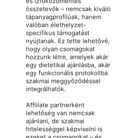
és ízfokozómentes
összetevők – nemcsak kiváló
tápanyagprofilúak, hanem
valóban élethelyzet-
specifikus támogatást
nyújtanak. Ez tette lehetővé,
hogy olyan csomagokat
hozzunk létre, amelyek akár
egy dietetikai ajánlásba, akár
egy funkcionális protokollba
szakmai meggyőződéssel
integrálhatók.
Affiliate partnerként
lehetőség van nemcsak
ajánlani, de szakmai
hitelességgel képviselni is
ezeket a csomagokat – és