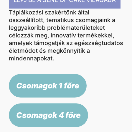
LÉPJ BE A SENE OF CARE VILÁGÁBA
Táplálkozási szakértőnk által
összeállított, tematikus csomagjaink a
leggyakoribb problématerületeket
célozzák meg, innovatív termékekkel,
amelyek támogatják az egészségtudatos
életmódot és megkönnyítik a
mindennapokat.
Csomagok 1 főre
Csomagok 4 főre