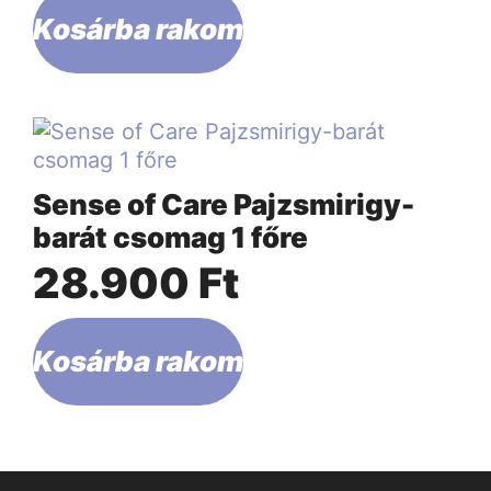
Kosárba rakom
Sense of Care Pajzsmirigy-
barát csomag 1 főre
28.900
Ft
Kosárba rakom